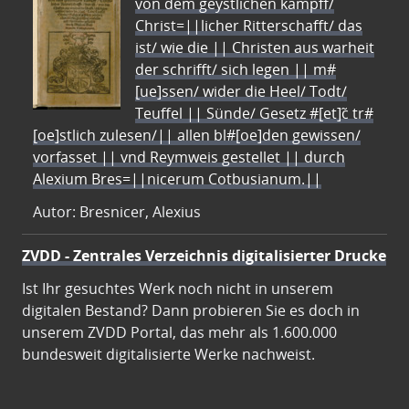
von dem geystlichen kampff/
Christ=||licher Ritterschafft/ das
ist/ wie die || Christen aus warheit
der schrifft/ sich legen || m#
[ue]ssen/ wider die Heel/ Todt/
Teuffel || Sünde/ Gesetz #[et]c̃ tr#
[oe]stlich zulesen/|| allen bl#[oe]den gewissen/
vorfasset || vnd Reymweis gestellet || durch
Alexium Bres=||nicerum Cotbusianum.||
Autor: Bresnicer, Alexius
ZVDD - Zentrales Verzeichnis digitalisierter Drucke
Ist Ihr gesuchtes Werk noch nicht in unserem
digitalen Bestand? Dann probieren Sie es doch in
unserem ZVDD Portal, das mehr als 1.600.000
bundesweit digitalisierte Werke nachweist.