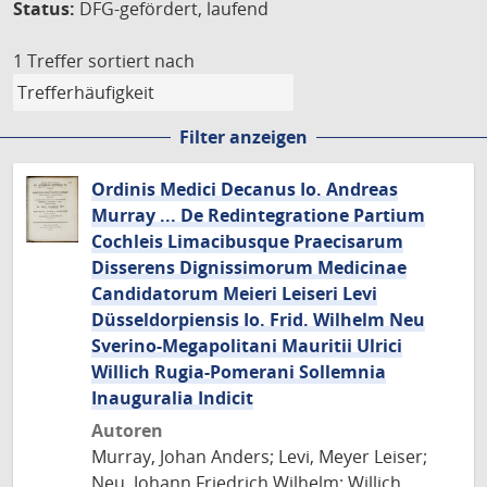
Status:
DFG-gefördert, laufend
1 Treffer
sortiert nach
Filter anzeigen
Ordinis Medici Decanus Io. Andreas
Murray ... De Redintegratione Partium
Cochleis Limacibusque Praecisarum
Disserens Dignissimorum Medicinae
Candidatorum Meieri Leiseri Levi
Düsseldorpiensis Io. Frid. Wilhelm Neu
Sverino-Megapolitani Mauritii Ulrici
Willich Rugia-Pomerani Sollemnia
Inauguralia Indicit
Autoren
Murray, Johan Anders; Levi, Meyer Leiser;
Neu, Johann Friedrich Wilhelm; Willich,