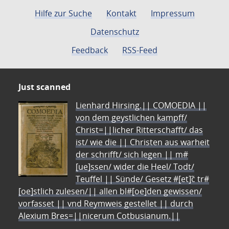
Hilfe zur Suche
Kontakt
Impressum
Datenschutz
Feedback
RSS-Feed
Just scanned
Lienhard Hirsing.|| COMOEDIA ||
von dem geystlichen kampff/
Christ=||licher Ritterschafft/ das
ist/ wie die || Christen aus warheit
der schrifft/ sich legen || m#
[ue]ssen/ wider die Heel/ Todt/
Teuffel || Sünde/ Gesetz #[et]c̃ tr#
[oe]stlich zulesen/|| allen bl#[oe]den gewissen/
vorfasset || vnd Reymweis gestellet || durch
Alexium Bres=||nicerum Cotbusianum.||