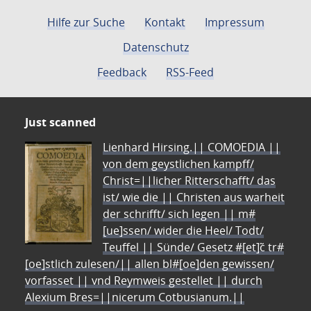
Hilfe zur Suche
Kontakt
Impressum
Datenschutz
Feedback
RSS-Feed
Just scanned
Lienhard Hirsing.|| COMOEDIA ||
von dem geystlichen kampff/
Christ=||licher Ritterschafft/ das
ist/ wie die || Christen aus warheit
der schrifft/ sich legen || m#
[ue]ssen/ wider die Heel/ Todt/
Teuffel || Sünde/ Gesetz #[et]c̃ tr#
[oe]stlich zulesen/|| allen bl#[oe]den gewissen/
vorfasset || vnd Reymweis gestellet || durch
Alexium Bres=||nicerum Cotbusianum.||