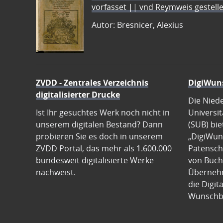
vorfasset || vnd Reymweis gestel
Autor: Bresnicer, Alexius
ZVDD - Zentrales Verzeichnis
DigiWun
digitalisierter Drucke
Die Nied
Ist Ihr gesuchtes Werk noch nicht in
Universit
unserem digitalen Bestand? Dann
(SUB) bie
probieren Sie es doch in unserem
„DigiWun
ZVDD Portal, das mehr als 1.600.000
Patenscha
bundesweit digitalisierte Werke
von Büch
nachweist.
Übernehm
die Digit
Wunschb