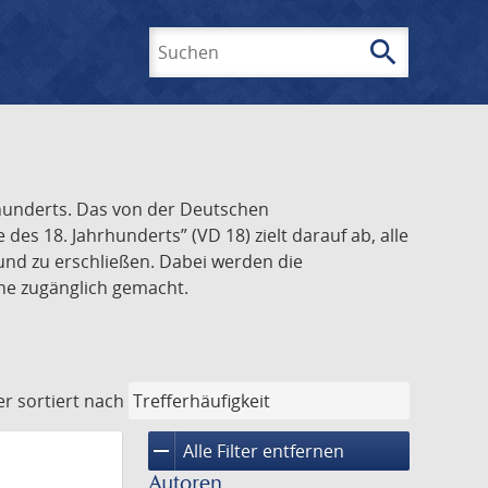
search
Suchen
rhunderts. Das von der Deutschen
s 18. Jahrhunderts” (VD 18) zielt darauf ab, alle
und zu erschließen. Dabei werden die
ine zugänglich gemacht.
er
sortiert nach
remove
Alle Filter entfernen
Autoren