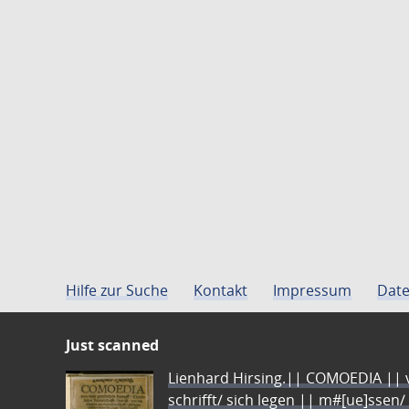
Hilfe zur Suche
Kontakt
Impressum
Date
Just scanned
Lienhard Hirsing.|| COMOEDIA || vo
schrifft/ sich legen || m#[ue]ssen/