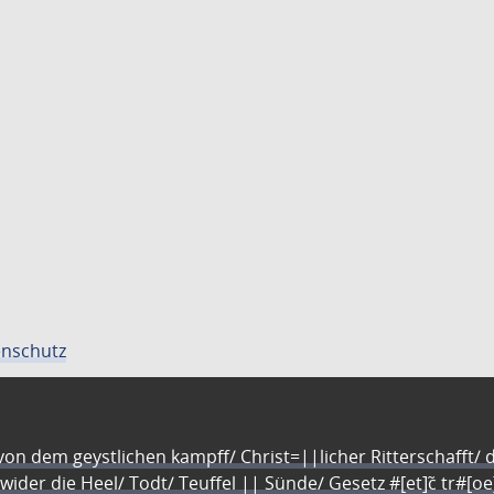
nschutz
n dem geystlichen kampff/ Christ=||licher Ritterschafft/ da
 wider die Heel/ Todt/ Teuffel || Sünde/ Gesetz #[et]c̃ tr#[o