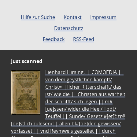
Hilfe zur Suche
Kontakt
Impressum
Datenschutz
Feedback
RSS-Feed
Just scanned
Lienhard Hirsing.|| COMOEDIA ||
von dem geystlichen kampff/
Christ=||licher Ritterschafft/ das
ist/ wie die || Christen aus warheit
der schrifft/ sich legen || m#
[ue]ssen/ wider die Heel/ Todt/
Teuffel || Sünde/ Gesetz #[et]c̃ tr#
[oe]stlich zulesen/|| allen bl#[oe]den gewissen/
vorfasset || vnd Reymweis gestellet || durch