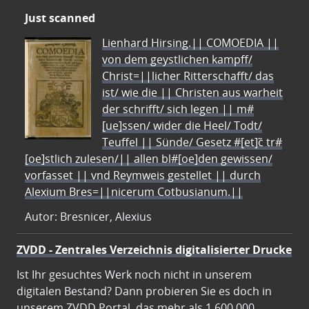
Just scanned
Lienhard Hirsing.|| COMOEDIA ||
von dem geystlichen kampff/
Christ=||licher Ritterschafft/ das
ist/ wie die || Christen aus warheit
der schrifft/ sich legen || m#
[ue]ssen/ wider die Heel/ Todt/
Teuffel || Sünde/ Gesetz #[et]c̃ tr#
[oe]stlich zulesen/|| allen bl#[oe]den gewissen/
vorfasset || vnd Reymweis gestellet || durch
Alexium Bres=||nicerum Cotbusianum.||
Autor: Bresnicer, Alexius
ZVDD - Zentrales Verzeichnis digitalisierter Drucke
Ist Ihr gesuchtes Werk noch nicht in unserem
digitalen Bestand? Dann probieren Sie es doch in
unserem ZVDD Portal, das mehr als 1.600.000