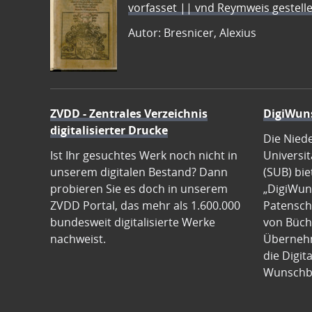
vorfasset || vnd Reymweis gestel
Autor: Bresnicer, Alexius
ZVDD - Zentrales Verzeichnis
DigiWun
digitalisierter Drucke
Die Nied
Ist Ihr gesuchtes Werk noch nicht in
Universit
unserem digitalen Bestand? Dann
(SUB) bie
probieren Sie es doch in unserem
„DigiWun
ZVDD Portal, das mehr als 1.600.000
Patenscha
bundesweit digitalisierte Werke
von Büch
nachweist.
Übernehm
die Digit
Wunschb