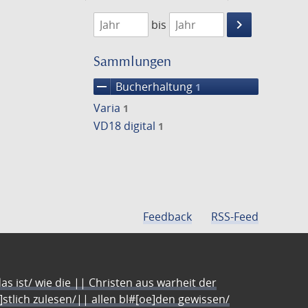
1782
1783
keyboard_arrow_right
bis
Suche
einschränke
Sammlungen
remove
Bucherhaltung
1
Varia
1
VD18 digital
1
Feedback
RSS-Feed
s ist/ wie die || Christen aus warheit der
e]stlich zulesen/|| allen bl#[oe]den gewissen/