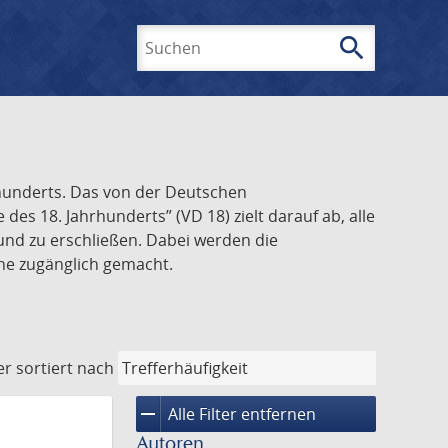
search
Suchen
rhunderts. Das von der Deutschen
s 18. Jahrhunderts” (VD 18) zielt darauf ab, alle
und zu erschließen. Dabei werden die
ine zugänglich gemacht.
er
sortiert nach
remove
Alle Filter entfernen
Autoren