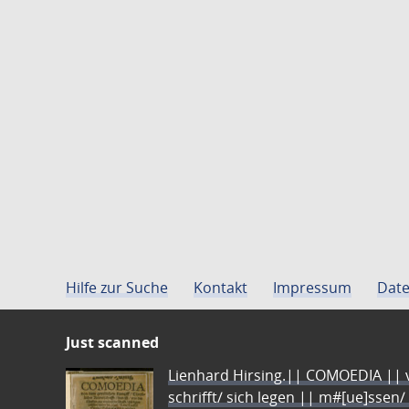
Hilfe zur Suche
Kontakt
Impressum
Date
Just scanned
Lienhard Hirsing.|| COMOEDIA || vo
schrifft/ sich legen || m#[ue]ssen/