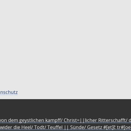
nschutz
n dem geystlichen kampff/ Christ=||licher Ritterschafft/ da
 wider die Heel/ Todt/ Teuffel || Sünde/ Gesetz #[et]c̃ tr#[o