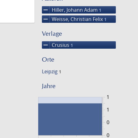
remove
Hiller, Johann Adam
1
remove
Weisse, Christian Felix
1
Verlage
remove
Crusius
1
Orte
Leipzig
1
Jahre
1
1
0
0