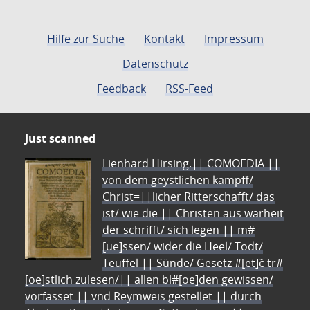
Hilfe zur Suche
Kontakt
Impressum
Datenschutz
Feedback
RSS-Feed
Just scanned
Lienhard Hirsing.|| COMOEDIA ||
von dem geystlichen kampff/
Christ=||licher Ritterschafft/ das
ist/ wie die || Christen aus warheit
der schrifft/ sich legen || m#
[ue]ssen/ wider die Heel/ Todt/
Teuffel || Sünde/ Gesetz #[et]c̃ tr#
[oe]stlich zulesen/|| allen bl#[oe]den gewissen/
vorfasset || vnd Reymweis gestellet || durch