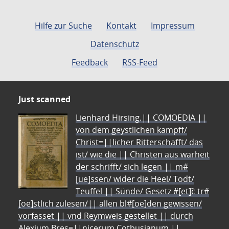
Hilfe zur Suche
Kontakt
Impressum
Datenschutz
Feedback
RSS-Feed
Just scanned
Lienhard Hirsing.|| COMOEDIA ||
von dem geystlichen kampff/
Christ=||licher Ritterschafft/ das
ist/ wie die || Christen aus warheit
der schrifft/ sich legen || m#
[ue]ssen/ wider die Heel/ Todt/
Teuffel || Sünde/ Gesetz #[et]c̃ tr#
[oe]stlich zulesen/|| allen bl#[oe]den gewissen/
vorfasset || vnd Reymweis gestellet || durch
Alexium Bres=||nicerum Cotbusianum.||