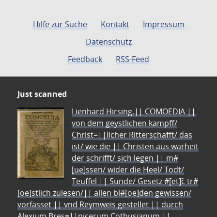
Hilfe zur Suche
Kontakt
Impressum
Datenschutz
Feedback
RSS-Feed
Just scanned
Lienhard Hirsing.|| COMOEDIA ||
von dem geystlichen kampff/
Christ=||licher Ritterschafft/ das
ist/ wie die || Christen aus warheit
der schrifft/ sich legen || m#
[ue]ssen/ wider die Heel/ Todt/
Teuffel || Sünde/ Gesetz #[et]c̃ tr#
[oe]stlich zulesen/|| allen bl#[oe]den gewissen/
vorfasset || vnd Reymweis gestellet || durch
Alexium Bres=||nicerum Cotbusianum.||