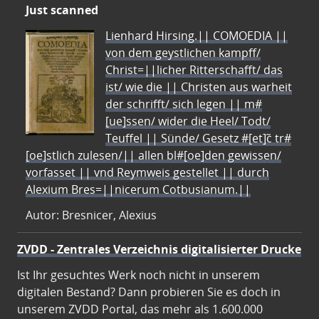
Just scanned
Lienhard Hirsing.|| COMOEDIA ||
von dem geystlichen kampff/
Christ=||licher Ritterschafft/ das
ist/ wie die || Christen aus warheit
der schrifft/ sich legen || m#
[ue]ssen/ wider die Heel/ Todt/
Teuffel || Sünde/ Gesetz #[et]c̃ tr#
[oe]stlich zulesen/|| allen bl#[oe]den gewissen/
vorfasset || vnd Reymweis gestellet || durch
Alexium Bres=||nicerum Cotbusianum.||
Autor: Bresnicer, Alexius
ZVDD - Zentrales Verzeichnis digitalisierter Drucke
Ist Ihr gesuchtes Werk noch nicht in unserem
digitalen Bestand? Dann probieren Sie es doch in
unserem ZVDD Portal, das mehr als 1.600.000