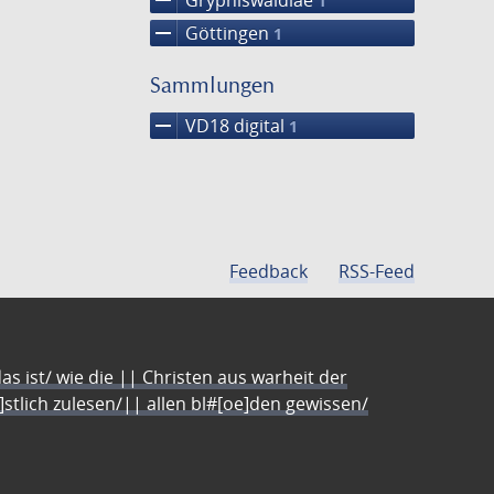
1
remove
Göttingen
1
Sammlungen
remove
VD18 digital
1
Feedback
RSS-Feed
s ist/ wie die || Christen aus warheit der
e]stlich zulesen/|| allen bl#[oe]den gewissen/