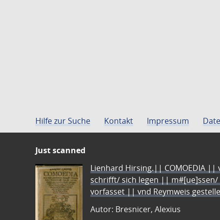
Hilfe zur Suche
Kontakt
Impressum
Date
Just scanned
Lienhard Hirsing.|| COMOEDIA || vo
schrifft/ sich legen || m#[ue]ssen/
vorfasset || vnd Reymweis gestel
Autor: Bresnicer, Alexius