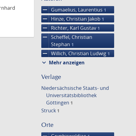
ernhard
remove
Gumaelius, Laurentius
1
remove
Hinze, Christian Jakob
1
remove
Richter, Karl Gustav
1
remove
Scheffel, Christian
Stephan
1
remove
Willich, Christian Ludwig
1
expand_more
Mehr anzeigen
Verlage
Niedersächsische Staats- und
Universitätsbibliothek
Göttingen
1
Struck
1
Orte
remove
Gryphiswaldiae