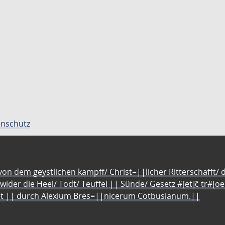
nschutz
n dem geystlichen kampff/ Christ=||licher Ritterschafft/ da
 wider die Heel/ Todt/ Teuffel || Sünde/ Gesetz #[et]c̃ tr#[o
let || durch Alexium Bres=||nicerum Cotbusianum.||