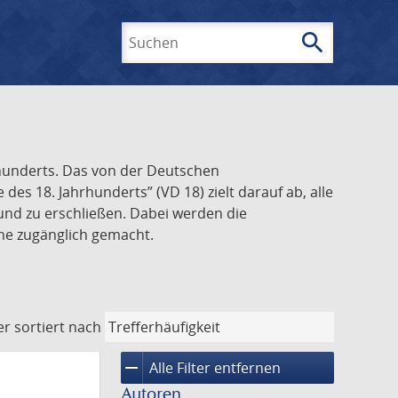
search
Suchen
rhunderts. Das von der Deutschen
s 18. Jahrhunderts” (VD 18) zielt darauf ab, alle
und zu erschließen. Dabei werden die
ine zugänglich gemacht.
er
sortiert nach
remove
Alle Filter entfernen
Autoren