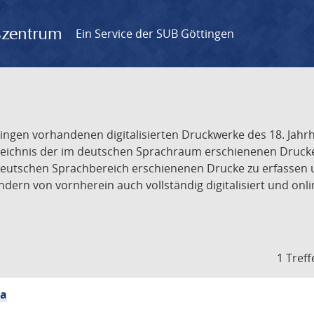
gszentrum
Ein Service der SUB Göttingen
tingen vorhandenen digitalisierten Druckwerke des 18. Jah
ichnis der im deutschen Sprachraum erschienenen Drucke de
deutschen Sprachbereich erschienenen Drucke zu erfassen 
dern von vornherein auch vollständig digitalisiert und onl
1 Treff
ia