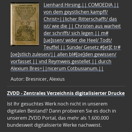
Lienhard Hirsing.|| COMOEDIA ||
von dem geystlichen kampff/
Christ=||licher Ritterschafft/ das
ist/ wie die || Christen aus warheit
der schrifft/ sich legen || m#
[ue]ssen/ wider die Heel/ Todt/
Teuffel || Sünde/ Gesetz #[et]c̃ tr#
[oe]stlich zulesen/|| allen bl#[oe]den gewissen/
vorfasset || vnd Reymweis gestellet || durch
Alexium Bres=||nicerum Cotbusianum.||
Autor: Bresnicer, Alexius
ZVDD - Zentrales Verzeichnis digitalisierter Drucke
Ist Ihr gesuchtes Werk noch nicht in unserem
digitalen Bestand? Dann probieren Sie es doch in
unserem ZVDD Portal, das mehr als 1.600.000
bundesweit digitalisierte Werke nachweist.