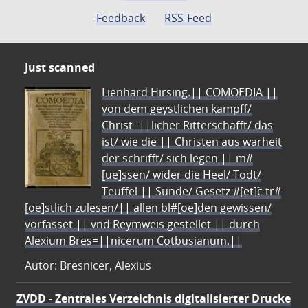
Feedback
RSS-Feed
Just scanned
Lienhard Hirsing.|| COMOEDIA ||
von dem geystlichen kampff/
Christ=||licher Ritterschafft/ das
ist/ wie die || Christen aus warheit
der schrifft/ sich legen || m#
[ue]ssen/ wider die Heel/ Todt/
Teuffel || Sünde/ Gesetz #[et]c̃ tr#
[oe]stlich zulesen/|| allen bl#[oe]den gewissen/
vorfasset || vnd Reymweis gestellet || durch
Alexium Bres=||nicerum Cotbusianum.||
Autor: Bresnicer, Alexius
ZVDD - Zentrales Verzeichnis digitalisierter Drucke