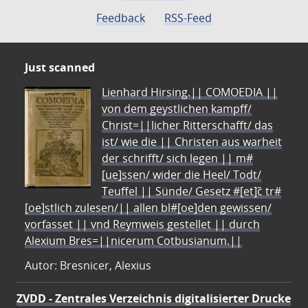
Feedback
RSS-Feed
Just scanned
Lienhard Hirsing.|| COMOEDIA ||
von dem geystlichen kampff/
Christ=||licher Ritterschafft/ das
ist/ wie die || Christen aus warheit
der schrifft/ sich legen || m#
[ue]ssen/ wider die Heel/ Todt/
Teuffel || Sünde/ Gesetz #[et]c̃ tr#
[oe]stlich zulesen/|| allen bl#[oe]den gewissen/
vorfasset || vnd Reymweis gestellet || durch
Alexium Bres=||nicerum Cotbusianum.||
Autor: Bresnicer, Alexius
ZVDD - Zentrales Verzeichnis digitalisierter Drucke