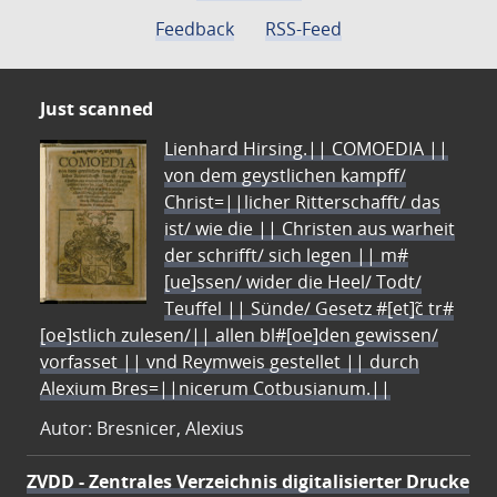
Feedback
RSS-Feed
Just scanned
Lienhard Hirsing.|| COMOEDIA ||
von dem geystlichen kampff/
Christ=||licher Ritterschafft/ das
ist/ wie die || Christen aus warheit
der schrifft/ sich legen || m#
[ue]ssen/ wider die Heel/ Todt/
Teuffel || Sünde/ Gesetz #[et]c̃ tr#
[oe]stlich zulesen/|| allen bl#[oe]den gewissen/
vorfasset || vnd Reymweis gestellet || durch
Alexium Bres=||nicerum Cotbusianum.||
Autor: Bresnicer, Alexius
ZVDD - Zentrales Verzeichnis digitalisierter Drucke