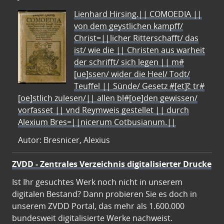
Lienhard Hirsing.|| COMOEDIA ||
von dem geystlichen kampff/
Christ=||licher Ritterschafft/ das
ist/ wie die || Christen aus warheit
der schrifft/ sich legen || m#
[ue]ssen/ wider die Heel/ Todt/
Teuffel || Sünde/ Gesetz #[et]c̃ tr#
[oe]stlich zulesen/|| allen bl#[oe]den gewissen/
vorfasset || vnd Reymweis gestellet || durch
Alexium Bres=||nicerum Cotbusianum.||
Autor: Bresnicer, Alexius
ZVDD - Zentrales Verzeichnis digitalisierter Drucke
Ist Ihr gesuchtes Werk noch nicht in unserem
digitalen Bestand? Dann probieren Sie es doch in
unserem ZVDD Portal, das mehr als 1.600.000
bundesweit digitalisierte Werke nachweist.