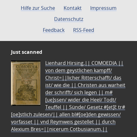
Hilfe zur Suche
Kontakt
Impressum
Datenschutz
Feedback
RSS-Feed
Just scanned
Lienhard Hirsing.|| COMOEDIA ||
von dem geystlichen kampff/
Christ=||licher Ritterschafft/ das
ist/ wie die || Christen aus warheit
der schrifft/ sich legen || m#
[ue]ssen/ wider die Heel/ Todt/
Teuffel || Sünde/ Gesetz #[et]c̃ tr#
[oe]stlich zulesen/|| allen bl#[oe]den gewissen/
vorfasset || vnd Reymweis gestellet || durch
Alexium Bres=||nicerum Cotbusianum.||