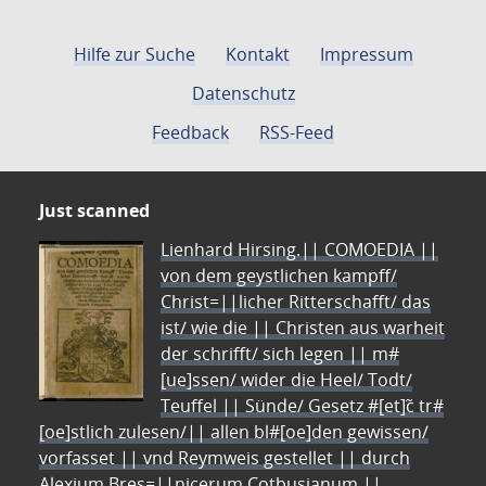
Hilfe zur Suche
Kontakt
Impressum
Datenschutz
Feedback
RSS-Feed
Just scanned
Lienhard Hirsing.|| COMOEDIA ||
von dem geystlichen kampff/
Christ=||licher Ritterschafft/ das
ist/ wie die || Christen aus warheit
der schrifft/ sich legen || m#
[ue]ssen/ wider die Heel/ Todt/
Teuffel || Sünde/ Gesetz #[et]c̃ tr#
[oe]stlich zulesen/|| allen bl#[oe]den gewissen/
vorfasset || vnd Reymweis gestellet || durch
Alexium Bres=||nicerum Cotbusianum.||