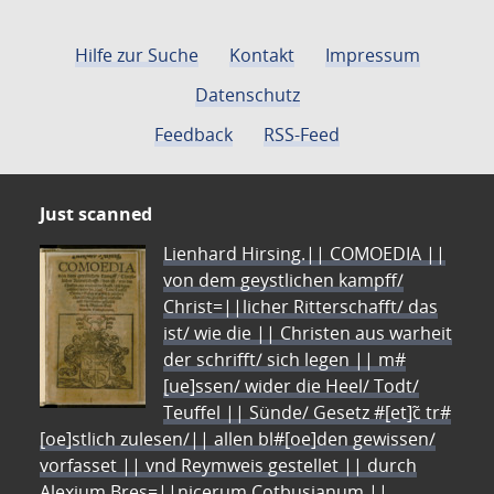
Hilfe zur Suche
Kontakt
Impressum
Datenschutz
Feedback
RSS-Feed
Just scanned
Lienhard Hirsing.|| COMOEDIA ||
von dem geystlichen kampff/
Christ=||licher Ritterschafft/ das
ist/ wie die || Christen aus warheit
der schrifft/ sich legen || m#
[ue]ssen/ wider die Heel/ Todt/
Teuffel || Sünde/ Gesetz #[et]c̃ tr#
[oe]stlich zulesen/|| allen bl#[oe]den gewissen/
vorfasset || vnd Reymweis gestellet || durch
Alexium Bres=||nicerum Cotbusianum.||