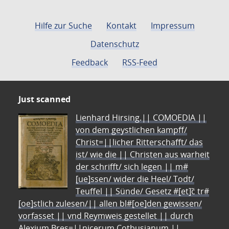
Hilfe zur Suche
Kontakt
Impressum
Datenschutz
Feedback
RSS-Feed
Just scanned
Lienhard Hirsing.|| COMOEDIA ||
von dem geystlichen kampff/
Christ=||licher Ritterschafft/ das
ist/ wie die || Christen aus warheit
der schrifft/ sich legen || m#
[ue]ssen/ wider die Heel/ Todt/
Teuffel || Sünde/ Gesetz #[et]c̃ tr#
[oe]stlich zulesen/|| allen bl#[oe]den gewissen/
vorfasset || vnd Reymweis gestellet || durch
Alexium Bres=||nicerum Cotbusianum.||