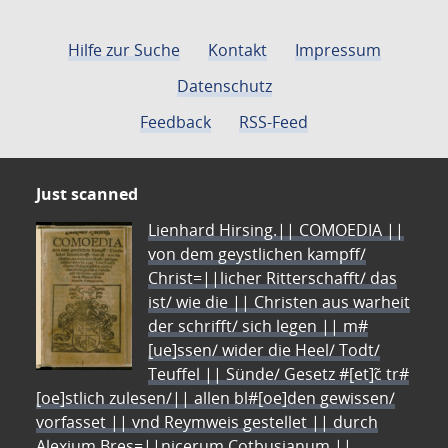
Hilfe zur Suche
Kontakt
Impressum
Datenschutz
Feedback
RSS-Feed
Just scanned
Lienhard Hirsing.|| COMOEDIA ||
von dem geystlichen kampff/
Christ=||licher Ritterschafft/ das
ist/ wie die || Christen aus warheit
der schrifft/ sich legen || m#
[ue]ssen/ wider die Heel/ Todt/
Teuffel || Sünde/ Gesetz #[et]c̃ tr#
[oe]stlich zulesen/|| allen bl#[oe]den gewissen/
vorfasset || vnd Reymweis gestellet || durch
Alexium Bres=||nicerum Cotbusianum.||