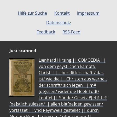
Hilfe zur Suche
Kontakt
Impressum
Datenschutz
Feedback
RSS-Feed
Just scanned
Lienhard Hirsing.|| COMOEDIA ||
von dem geystlichen kampff/
Christ=||licher Ritterschafft/ das
ist/ wie die || Christen aus warheit
der schrifft/ sich legen || m#
[ue]ssen/ wider die Heel/ Todt/
Teuffel || Sünde/ Gesetz #[et]c̃ tr#
[oe]stlich zulesen/|| allen bl#[oe]den gewissen/
vorfasset || vnd Reymweis gestellet || durch
Alexium Bres=||nicerum Cotbusianum.||