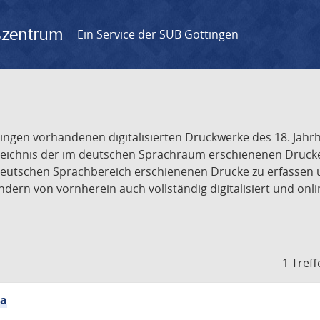
gszentrum
Ein Service der SUB Göttingen
tingen vorhandenen digitalisierten Druckwerke des 18. Jah
ichnis der im deutschen Sprachraum erschienenen Drucke de
deutschen Sprachbereich erschienenen Drucke zu erfassen 
dern von vornherein auch vollständig digitalisiert und onl
1 Treff
ia