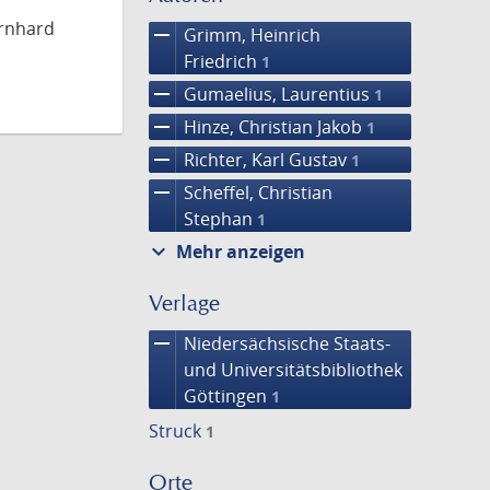
ernhard
remove
Grimm, Heinrich
Friedrich
1
remove
Gumaelius, Laurentius
1
remove
Hinze, Christian Jakob
1
remove
Richter, Karl Gustav
1
remove
Scheffel, Christian
Stephan
1
expand_more
Mehr anzeigen
Verlage
remove
Niedersächsische Staats-
und Universitätsbibliothek
Göttingen
1
Struck
1
Orte