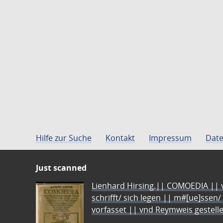
Hilfe zur Suche
Kontakt
Impressum
Date
Just scanned
Lienhard Hirsing.|| COMOEDIA || vo
schrifft/ sich legen || m#[ue]ssen/
vorfasset || vnd Reymweis gestel