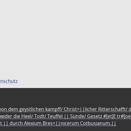
nschutz
n dem geystlichen kampff/ Christ=||licher Ritterschafft/ da
 wider die Heel/ Todt/ Teuffel || Sünde/ Gesetz #[et]c̃ tr#[o
let || durch Alexium Bres=||nicerum Cotbusianum.||