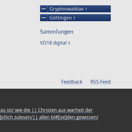
remove
Gryphiswaldiae
1
remove
Göttingen
1
Sammlungen
VD18 digital
1
Feedback
RSS-Feed
s ist/ wie die || Christen aus warheit der
e]stlich zulesen/|| allen bl#[oe]den gewissen/