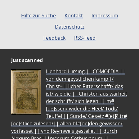
Hilfe zur Suche
Kontakt
Impressum
Datenschutz
Feedback
RSS-Feed
Just scanned
Lienhard Hirsing.|| COMOEDIA ||
von dem geystlichen kampff/
Christ=||licher Ritterschafft/ das
ist/ wie die || Christen aus warheit
der schrifft/ sich legen || m#
[ue]ssen/ wider die Heel/ Todt/
Teuffel || Sünde/ Gesetz #[et]c̃ tr#
[oe]stlich zulesen/|| allen bl#[oe]den gewissen/
vorfasset || vnd Reymweis gestellet || durch
Alexium Bres=||nicerum Cotbusianum.||