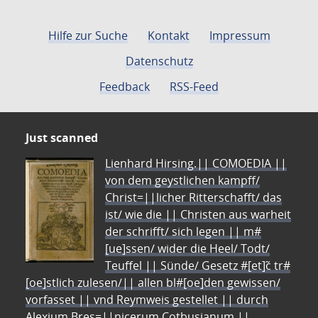
Hilfe zur Suche
Kontakt
Impressum
Datenschutz
Feedback
RSS-Feed
Just scanned
Lienhard Hirsing.|| COMOEDIA ||
von dem geystlichen kampff/
Christ=||licher Ritterschafft/ das
ist/ wie die || Christen aus warheit
der schrifft/ sich legen || m#
[ue]ssen/ wider die Heel/ Todt/
Teuffel || Sünde/ Gesetz #[et]c̃ tr#
[oe]stlich zulesen/|| allen bl#[oe]den gewissen/
vorfasset || vnd Reymweis gestellet || durch
Alexium Bres=||nicerum Cotbusianum.||