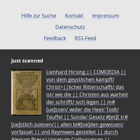
Hilfe zur Suche
Kontakt
Impressum
Datenschutz
Feedback
RSS-Feed
Just scanned
Lienhard Hirsing.|| COMOEDIA ||
von dem geystlichen kampff/
Christ=||licher Ritterschafft/ das
ist/ wie die || Christen aus warheit
der schrifft/ sich legen || m#
[ue]ssen/ wider die Heel/ Todt/
Teuffel || Sünde/ Gesetz #[et]c̃ tr#
[oe]stlich zulesen/|| allen bl#[oe]den gewissen/
vorfasset || vnd Reymweis gestellet || durch
Alexium Bres=||nicerum Cotbusianum.||