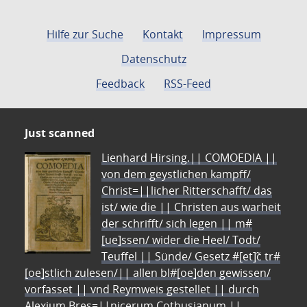
Hilfe zur Suche
Kontakt
Impressum
Datenschutz
Feedback
RSS-Feed
Just scanned
Lienhard Hirsing.|| COMOEDIA ||
von dem geystlichen kampff/
Christ=||licher Ritterschafft/ das
ist/ wie die || Christen aus warheit
der schrifft/ sich legen || m#
[ue]ssen/ wider die Heel/ Todt/
Teuffel || Sünde/ Gesetz #[et]c̃ tr#
[oe]stlich zulesen/|| allen bl#[oe]den gewissen/
vorfasset || vnd Reymweis gestellet || durch
Alexium Bres=||nicerum Cotbusianum.||