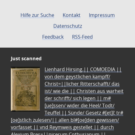
Hilfe zur Suche
Kontakt
Impressum
Datenschutz
Feedback
RSS-Feed
Just scanned
Lienhard Hirsing.|| COMOEDIA ||
von dem geystlichen kampff/
Christ=||licher Ritterschafft/ das
ist/ wie die || Christen aus warheit
der schrifft/ sich legen || m#
[ue]ssen/ wider die Heel/ Todt/
Teuffel || Sünde/ Gesetz #[et]c̃ tr#
[oe]stlich zulesen/|| allen bl#[oe]den gewissen/
vorfasset || vnd Reymweis gestellet || durch
Alexium Bres=||nicerum Cotbusianum.||