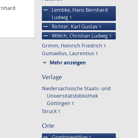
ernhard
remove
Lembke, Hans Bernhard
Ludwig
1
remove
Richter, Karl Gustav
1
remove
Willich, Christian Ludwig
1
Grimm, Heinrich Friedrich
1
Gumaelius, Laurentius
1
expand_more
Mehr anzeigen
Verlage
Niedersächsische Staats- und
Universitätsbibliothek
Göttingen
1
Struck
1
Orte
remove
Gryphiswaldiae
1