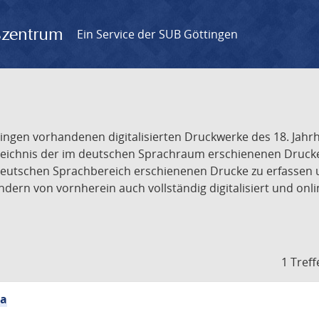
gszentrum
Ein Service der SUB Göttingen
tingen vorhandenen digitalisierten Druckwerke des 18. Jah
ichnis der im deutschen Sprachraum erschienenen Drucke de
deutschen Sprachbereich erschienenen Drucke zu erfassen 
dern von vornherein auch vollständig digitalisiert und onl
1 Treff
ia