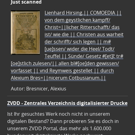
Just scanned
Lienhard Hirsing.|| COMOEDIA ||
von dem geystlichen kampff/
Christ=||licher Ritterschafft/ das
ist/ wie die || Christen aus warheit
der schrifft/ sich legen || m#
[ue]ssen/ wider die Heel/ Todt/
Teuffel || Sünde/ Gesetz #[et]c̃ tr#
[oe]stlich zulesen/|| allen bl#[oe]den gewissen/
vorfasset || vnd Reymweis gestellet || durch
Alexium Bres=||nicerum Cotbusianum.||
Autor: Bresnicer, Alexius
ZVDD - Zentrales Verzeichnis digitalisierter Drucke
Ist Ihr gesuchtes Werk noch nicht in unserem
digitalen Bestand? Dann probieren Sie es doch in
unserem ZVDD Portal, das mehr als 1.600.000