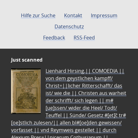
Hilfe zur Suche
Kontakt
Impressum
Datenschutz
Feedback
RSS-Feed
Just scanned
Lienhard Hirsing.|| COMOEDIA ||
von dem geystlichen kampff/
Christ=||licher Ritterschafft/ das
ist/ wie die || Christen aus warheit
der schrifft/ sich legen || m#
[ue]ssen/ wider die Heel/ Todt/
Teuffel || Sünde/ Gesetz #[et]c̃ tr#
[oe]stlich zulesen/|| allen bl#[oe]den gewissen/
vorfasset || vnd Reymweis gestellet || durch
Alexium Bres=||nicerum Cotbusianum.||