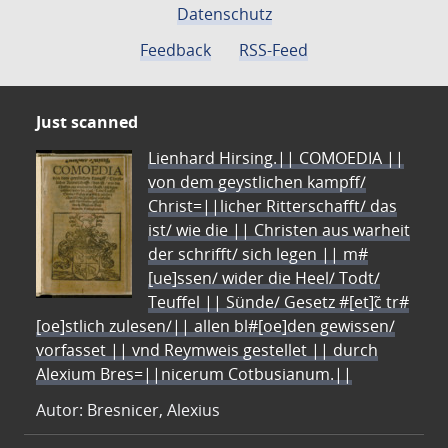
Datenschutz
Feedback
RSS-Feed
Just scanned
Lienhard Hirsing.|| COMOEDIA ||
von dem geystlichen kampff/
Christ=||licher Ritterschafft/ das
ist/ wie die || Christen aus warheit
der schrifft/ sich legen || m#
[ue]ssen/ wider die Heel/ Todt/
Teuffel || Sünde/ Gesetz #[et]c̃ tr#
[oe]stlich zulesen/|| allen bl#[oe]den gewissen/
vorfasset || vnd Reymweis gestellet || durch
Alexium Bres=||nicerum Cotbusianum.||
Autor: Bresnicer, Alexius