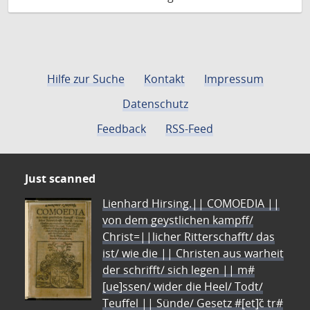
Hilfe zur Suche
Kontakt
Impressum
Datenschutz
Feedback
RSS-Feed
Just scanned
Lienhard Hirsing.|| COMOEDIA ||
von dem geystlichen kampff/
Christ=||licher Ritterschafft/ das
ist/ wie die || Christen aus warheit
der schrifft/ sich legen || m#
[ue]ssen/ wider die Heel/ Todt/
Teuffel || Sünde/ Gesetz #[et]c̃ tr#