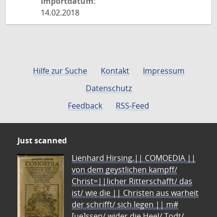
Importdatum:
14.02.2018
Hilfe zur Suche
Kontakt
Impressum
Datenschutz
Feedback
RSS-Feed
Just scanned
Lienhard Hirsing.|| COMOEDIA ||
von dem geystlichen kampff/
Christ=||licher Ritterschafft/ das
ist/ wie die || Christen aus warheit
der schrifft/ sich legen || m#
[ue]ssen/ wider die Heel/ Todt/