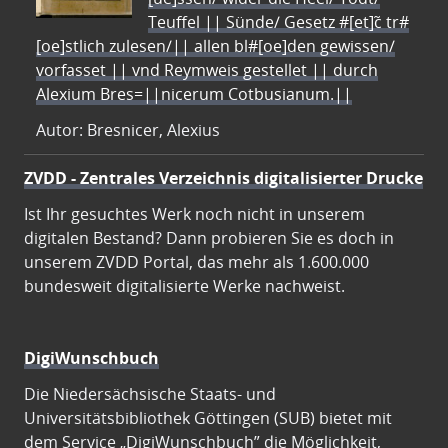
Teuffel || Sünde/ Gesetz #[et]c̃ tr#
[oe]stlich zulesen/|| allen bl#[oe]den gewissen/
vorfasset || vnd Reymweis gestellet || durch
Alexium Bres=||nicerum Cotbusianum.||
Autor: Bresnicer, Alexius
ZVDD - Zentrales Verzeichnis digitalisierter Drucke
Ist Ihr gesuchtes Werk noch nicht in unserem
digitalen Bestand? Dann probieren Sie es doch in
unserem ZVDD Portal, das mehr als 1.600.000
bundesweit digitalisierte Werke nachweist.
DigiWunschbuch
Die Niedersächsische Staats- und
Universitätsbibliothek Göttingen (SUB) bietet mit
dem Service „DigiWunschbuch” die Möglichkeit,