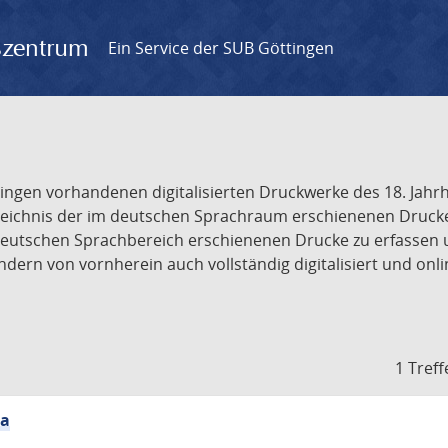
gszentrum
Ein Service der SUB Göttingen
tingen vorhandenen digitalisierten Druckwerke des 18. Jah
ichnis der im deutschen Sprachraum erschienenen Drucke de
deutschen Sprachbereich erschienenen Drucke zu erfassen 
dern von vornherein auch vollständig digitalisiert und onl
1 Treff
ia