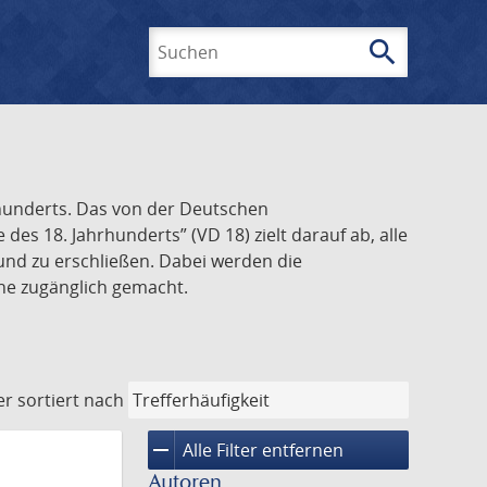
search
Suchen
rhunderts. Das von der Deutschen
s 18. Jahrhunderts” (VD 18) zielt darauf ab, alle
und zu erschließen. Dabei werden die
ine zugänglich gemacht.
er
sortiert nach
remove
Alle Filter entfernen
Autoren