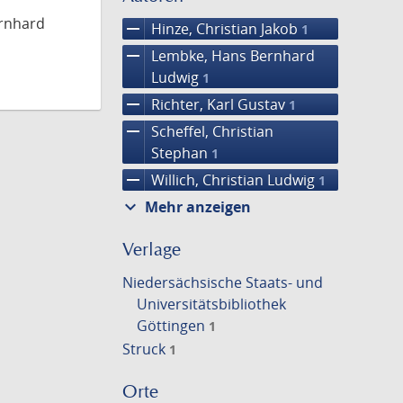
ernhard
remove
Hinze, Christian Jakob
1
remove
Lembke, Hans Bernhard
Ludwig
1
remove
Richter, Karl Gustav
1
remove
Scheffel, Christian
Stephan
1
remove
Willich, Christian Ludwig
1
expand_more
Mehr anzeigen
Verlage
Niedersächsische Staats- und
Universitätsbibliothek
Göttingen
1
Struck
1
Orte