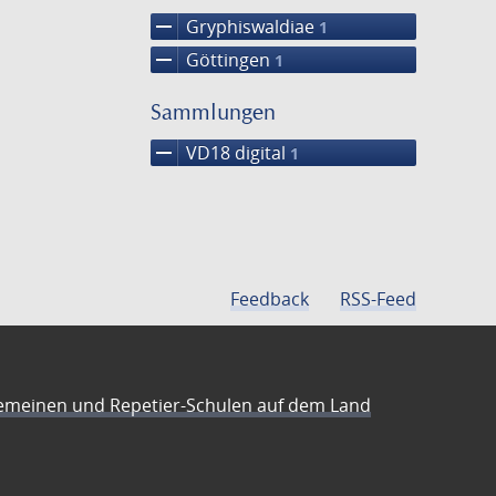
remove
Gryphiswaldiae
1
remove
Göttingen
1
Sammlungen
remove
VD18 digital
1
Feedback
RSS-Feed
emeinen und Repetier-Schulen auf dem Land