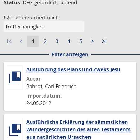
Status:
DFG-gefördert, laufend
62 Treffer
sortiert nach
first_page
navigate_before
Aktuelle
Gehe
Gehe
Gehe
Gehe
navigate_next
Zur
last_page
Zur
1
2
3
4
5
Seite:
zu
zu
zu
zu
nächsten
letzten
Filter anzeigen
Seite
Seite
Seite
Seite
Seite
Seite
Ausführung des Plans und Zweks Jesu
Autor
Bahrdt, Carl Friedrich
Importdatum:
24.05.2012
Ausführliche Erklärung der sämmtlichen
Wundergeschichten des alten Testaments
aus natürlichen Ursachen