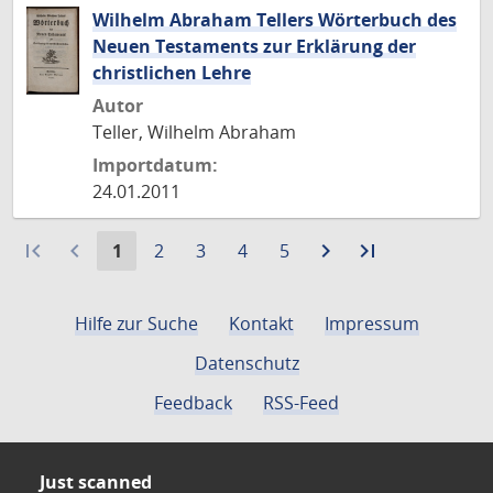
Wilhelm Abraham Tellers Wörterbuch des
Neuen Testaments zur Erklärung der
christlichen Lehre
Autor
Teller, Wilhelm Abraham
Importdatum:
24.01.2011
first_page
navigate_before
Aktuelle
Gehe
Gehe
Gehe
Gehe
navigate_next
Zur
last_page
Zur
1
2
3
4
5
Seite:
zu
zu
zu
zu
nächsten
letzten
Seite
Seite
Seite
Seite
Seite
Seite
Hilfe zur Suche
Kontakt
Impressum
Datenschutz
Feedback
RSS-Feed
Just scanned