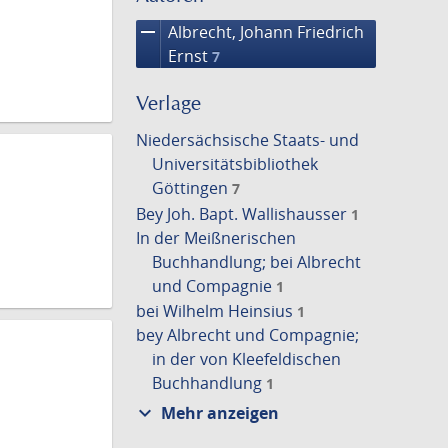
remove
Albrecht, Johann Friedrich
Ernst
7
Verlage
Niedersächsische Staats- und
Universitätsbibliothek
Göttingen
7
Bey Joh. Bapt. Wallishausser
1
In der Meißnerischen
Buchhandlung; bei Albrecht
und Compagnie
1
bei Wilhelm Heinsius
1
bey Albrecht und Compagnie;
in der von Kleefeldischen
Buchhandlung
1
expand_more
Mehr anzeigen