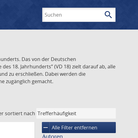
search
Suchen
rhunderts. Das von der Deutschen
s 18. Jahrhunderts” (VD 18) zielt darauf ab, alle
und zu erschließen. Dabei werden die
ine zugänglich gemacht.
er
sortiert nach
remove
Alle Filter entfernen
Autoren