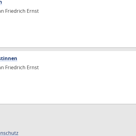
n
nn Friedrich Ernst
stinnen
nn Friedrich Ernst
nschutz