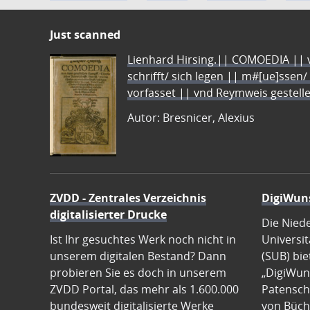
Just scanned
Lienhard Hirsing.|| COMOEDIA || vo
schrifft/ sich legen || m#[ue]ssen/
vorfasset || vnd Reymweis gestel
Autor: Bresnicer, Alexius
ZVDD - Zentrales Verzeichnis
DigiWun
digitalisierter Drucke
Die Nied
Ist Ihr gesuchtes Werk noch nicht in
Universit
unserem digitalen Bestand? Dann
(SUB) bie
probieren Sie es doch in unserem
„DigiWun
ZVDD Portal, das mehr als 1.600.000
Patenscha
bundesweit digitalisierte Werke
von Büch