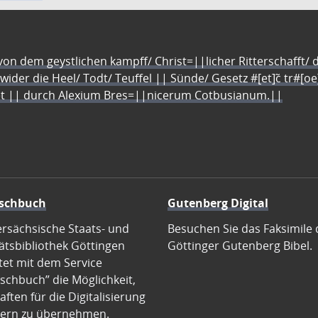
n dem geystlichen kampff/ Christ=||licher Ritterschafft/ da
 wider die Heel/ Todt/ Teuffel || Sünde/ Gesetz #[et]c̃ tr#[o
let || durch Alexium Bres=||nicerum Cotbusianum.||
schbuch
Gutenberg Digital
ersächsische Staats- und
Besuchen Sie das Faksimile 
ätsbibliothek Göttingen
Göttinger Gutenberg Bibel.
tet mit dem Service
schbuch” die Möglichkeit,
ften für die Digitalisierung
ern zu übernehmen.