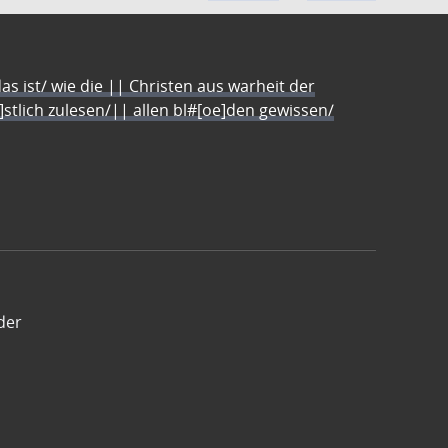
s ist/ wie die || Christen aus warheit der
e]stlich zulesen/|| allen bl#[oe]den gewissen/
der