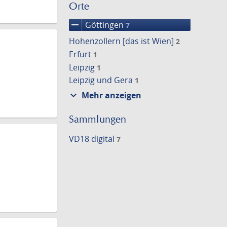
Orte
remove
Göttingen
7
Hohenzollern [das ist Wien]
2
Erfurt
1
Leipzig
1
Leipzig und Gera
1
expand_more
Mehr anzeigen
Sammlungen
VD18 digital
7