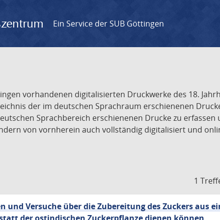
gszentrum
Ein Service der SUB Göttingen
tingen vorhandenen digitalisierten Druckwerke des 18. Jah
ichnis der im deutschen Sprachraum erschienenen Drucke de
deutschen Sprachbereich erschienenen Drucke zu erfassen 
dern von vornherein auch vollständig digitalisiert und onl
1 Treff
n und Versuche über die Zubereitung des Zuckers aus e
 statt der ostindischen Zuckerpflanze dienen können