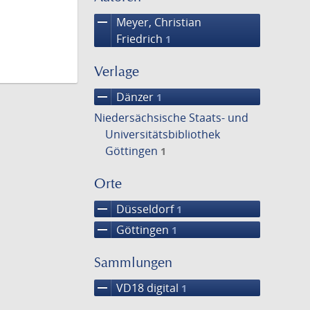
remove
Meyer, Christian
Friedrich
1
Verlage
remove
Dänzer
1
Niedersächsische Staats- und
Universitätsbibliothek
Göttingen
1
Orte
remove
Düsseldorf
1
remove
Göttingen
1
Sammlungen
remove
VD18 digital
1