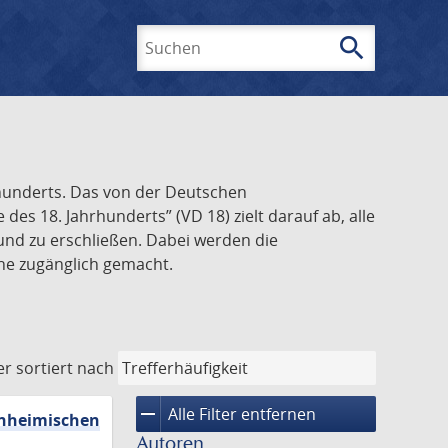
search
Suchen
rhunderts. Das von der Deutschen
s 18. Jahrhunderts” (VD 18) zielt darauf ab, alle
und zu erschließen. Dabei werden die
ine zugänglich gemacht.
er
sortiert nach
remove
Alle Filter entfernen
inheimischen
Autoren