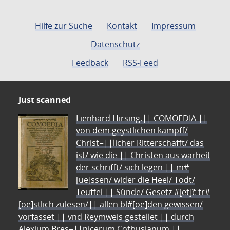
Hilfe zur Suche
Kontakt
Impressum
Datenschutz
Feedback
RSS-Feed
Just scanned
Lienhard Hirsing.|| COMOEDIA ||
von dem geystlichen kampff/
Christ=||licher Ritterschafft/ das
ist/ wie die || Christen aus warheit
der schrifft/ sich legen || m#
[ue]ssen/ wider die Heel/ Todt/
Teuffel || Sünde/ Gesetz #[et]c̃ tr#
[oe]stlich zulesen/|| allen bl#[oe]den gewissen/
vorfasset || vnd Reymweis gestellet || durch
Alexium Bres=||nicerum Cotbusianum.||