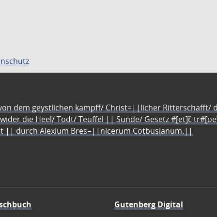
nschutz
n dem geystlichen kampff/ Christ=||licher Ritterschafft/ da
 wider die Heel/ Todt/ Teuffel || Sünde/ Gesetz #[et]c̃ tr#[o
let || durch Alexium Bres=||nicerum Cotbusianum.||
schbuch
Gutenberg Digital