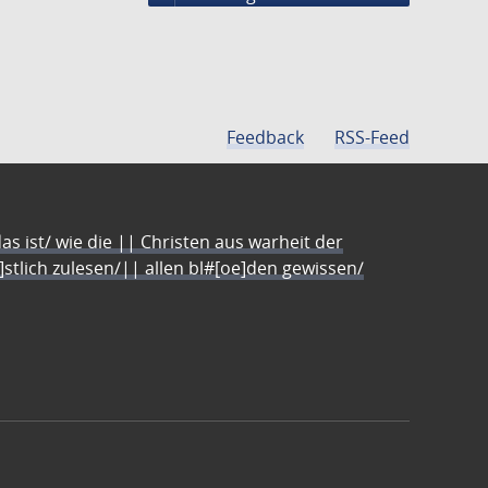
Feedback
RSS-Feed
s ist/ wie die || Christen aus warheit der
e]stlich zulesen/|| allen bl#[oe]den gewissen/