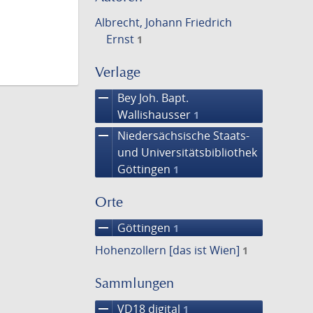
Albrecht, Johann Friedrich
Ernst
1
Verlage
remove
Bey Joh. Bapt.
Wallishausser
1
remove
Niedersächsische Staats-
und Universitätsbibliothek
Göttingen
1
Orte
remove
Göttingen
1
Hohenzollern [das ist Wien]
1
Sammlungen
remove
VD18 digital
1