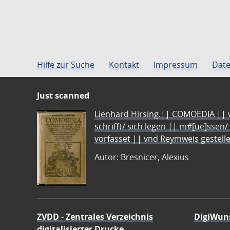
Hilfe zur Suche
Kontakt
Impressum
Date
Just scanned
Lienhard Hirsing.|| COMOEDIA || vo
schrifft/ sich legen || m#[ue]ssen/
vorfasset || vnd Reymweis gestel
Autor: Bresnicer, Alexius
ZVDD - Zentrales Verzeichnis
DigiWun
digitalisierter Drucke