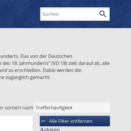
search
Suchen
rhunderts. Das von der Deutschen
s 18. Jahrhunderts” (VD 18) zielt darauf ab, alle
und zu erschließen. Dabei werden die
ine zugänglich gemacht.
er
sortiert nach
remove
Alle Filter entfernen
Autoren