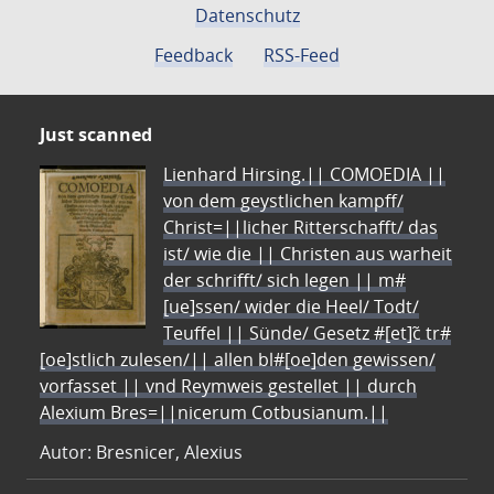
Datenschutz
Feedback
RSS-Feed
Just scanned
Lienhard Hirsing.|| COMOEDIA ||
von dem geystlichen kampff/
Christ=||licher Ritterschafft/ das
ist/ wie die || Christen aus warheit
der schrifft/ sich legen || m#
[ue]ssen/ wider die Heel/ Todt/
Teuffel || Sünde/ Gesetz #[et]c̃ tr#
[oe]stlich zulesen/|| allen bl#[oe]den gewissen/
vorfasset || vnd Reymweis gestellet || durch
Alexium Bres=||nicerum Cotbusianum.||
Autor: Bresnicer, Alexius