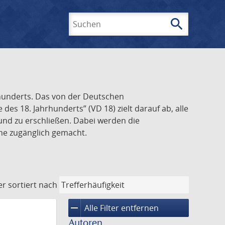
search
Suchen
rhunderts. Das von der Deutschen
s 18. Jahrhunderts” (VD 18) zielt darauf ab, alle
und zu erschließen. Dabei werden die
ine zugänglich gemacht.
er
sortiert nach
remove
Alle Filter entfernen
Autoren