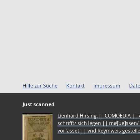
Hilfe zur Suche
Kontakt
Impressum
Date
Just scanned
Lienhard Hirsing.|| COMOEDIA || vo
schrifft/ sich legen || m#[ue]ssen/
vorfasset || vnd Reymweis gestel