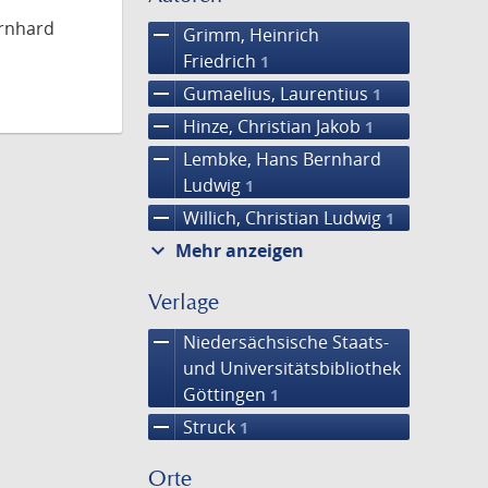
ernhard
remove
Grimm, Heinrich
Friedrich
1
remove
Gumaelius, Laurentius
1
remove
Hinze, Christian Jakob
1
remove
Lembke, Hans Bernhard
Ludwig
1
remove
Willich, Christian Ludwig
1
expand_more
Mehr anzeigen
Verlage
remove
Niedersächsische Staats-
und Universitätsbibliothek
Göttingen
1
remove
Struck
1
Orte