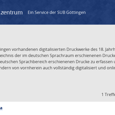
gszentrum
Ein Service der SUB Göttingen
tingen vorhandenen digitalisierten Druckwerke des 18. Jah
ichnis der im deutschen Sprachraum erschienenen Drucke de
deutschen Sprachbereich erschienenen Drucke zu erfassen 
dern von vornherein auch vollständig digitalisiert und onl
1 Treff
ia