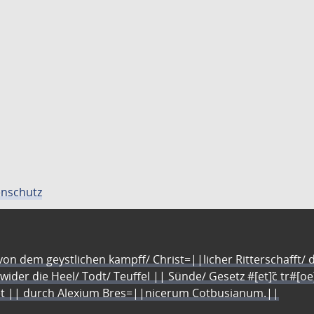
nschutz
n dem geystlichen kampff/ Christ=||licher Ritterschafft/ da
 wider die Heel/ Todt/ Teuffel || Sünde/ Gesetz #[et]c̃ tr#[o
let || durch Alexium Bres=||nicerum Cotbusianum.||