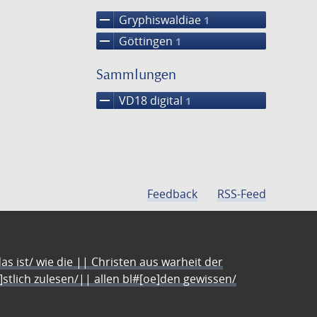
remove
Gryphiswaldiae
1
remove
Göttingen
1
Sammlungen
remove
VD18 digital
1
Feedback
RSS-Feed
s ist/ wie die || Christen aus warheit der
e]stlich zulesen/|| allen bl#[oe]den gewissen/