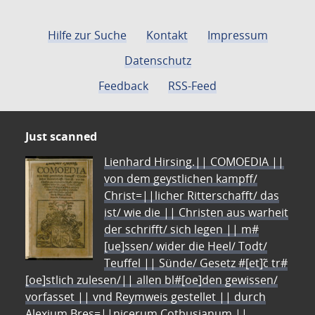
Hilfe zur Suche
Kontakt
Impressum
Datenschutz
Feedback
RSS-Feed
Just scanned
Lienhard Hirsing.|| COMOEDIA ||
von dem geystlichen kampff/
Christ=||licher Ritterschafft/ das
ist/ wie die || Christen aus warheit
der schrifft/ sich legen || m#
[ue]ssen/ wider die Heel/ Todt/
Teuffel || Sünde/ Gesetz #[et]c̃ tr#
[oe]stlich zulesen/|| allen bl#[oe]den gewissen/
vorfasset || vnd Reymweis gestellet || durch
Alexium Bres=||nicerum Cotbusianum.||