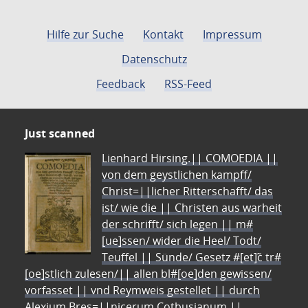
Hilfe zur Suche
Kontakt
Impressum
Datenschutz
Feedback
RSS-Feed
Just scanned
Lienhard Hirsing.|| COMOEDIA ||
von dem geystlichen kampff/
Christ=||licher Ritterschafft/ das
ist/ wie die || Christen aus warheit
der schrifft/ sich legen || m#
[ue]ssen/ wider die Heel/ Todt/
Teuffel || Sünde/ Gesetz #[et]c̃ tr#
[oe]stlich zulesen/|| allen bl#[oe]den gewissen/
vorfasset || vnd Reymweis gestellet || durch
Alexium Bres=||nicerum Cotbusianum.||