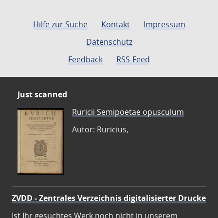
Hilfe zur Suche
Kontakt
Impressum
Datenschutz
Feedback
RSS-Feed
Just scanned
Ruricii Semipoetae opusculum
Autor: Ruricius,
ZVDD - Zentrales Verzeichnis digitalisierter Drucke
Ist Ihr gesuchtes Werk noch nicht in unserem