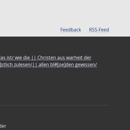
Feedback
RSS-Feed
s ist/ wie die || Christen aus warheit der
e]stlich zulesen/|| allen bl#[oe]den gewissen/
der