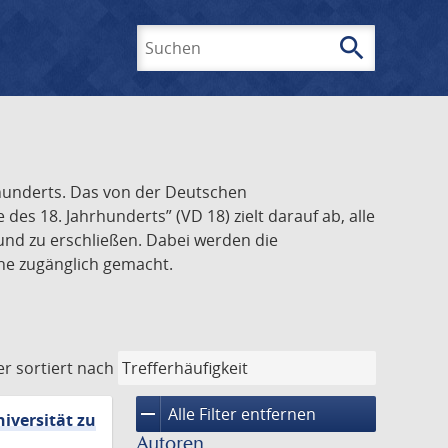
search
Suchen
rhunderts. Das von der Deutschen
s 18. Jahrhunderts” (VD 18) zielt darauf ab, alle
und zu erschließen. Dabei werden die
ine zugänglich gemacht.
er
sortiert nach
remove
Alle Filter entfernen
iversität zu
Autoren