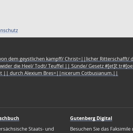
nschutz
n dem geystlichen kampff/ Christ=||licher Ritterschafft/ da
 wider die Heel/ Todt/ Teuffel || Sünde/ Gesetz #[et]c̃ tr#[o
let || durch Alexium Bres=||nicerum Cotbusianum.||
schbuch
Gutenberg Digital
ersächsische Staats- und
Besuchen Sie das Faksimile 