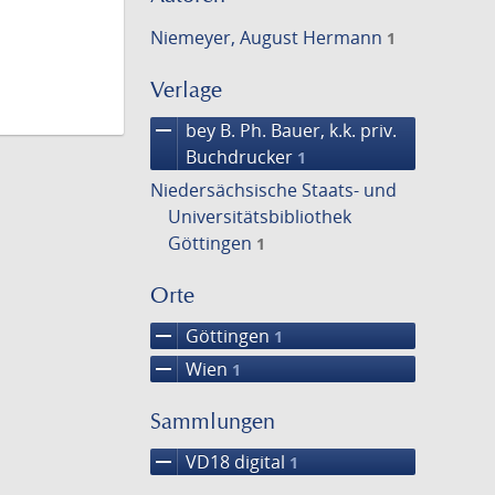
Niemeyer, August Hermann
1
Verlage
remove
bey B. Ph. Bauer, k.k. priv.
Buchdrucker
1
Niedersächsische Staats- und
Universitätsbibliothek
Göttingen
1
Orte
remove
Göttingen
1
remove
Wien
1
Sammlungen
remove
VD18 digital
1