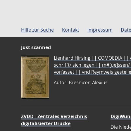
Hilfe zur Suche
Kontakt
Impressum
Date
Just scanned
Lienhard Hirsing.|| COMOEDIA || vo
schrifft/ sich legen || m#[ue]ssen/
vorfasset || vnd Reymweis gestel
Autor: Bresnicer, Alexius
ZVDD - Zentrales Verzeichnis
DigiWun
digitalisierter Drucke
Die Nied