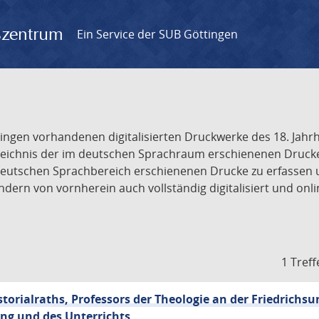
gszentrum
Ein Service der SUB Göttingen
tingen vorhandenen digitalisierten Druckwerke des 18. Jah
ichnis der im deutschen Sprachraum erschienenen Drucke de
deutschen Sprachbereich erschienenen Drucke zu erfassen 
dern von vornherein auch vollständig digitalisiert und onl
1 Treff
orialraths, Professors der Theologie an der Friedrichsun
ung und des Unterrichts