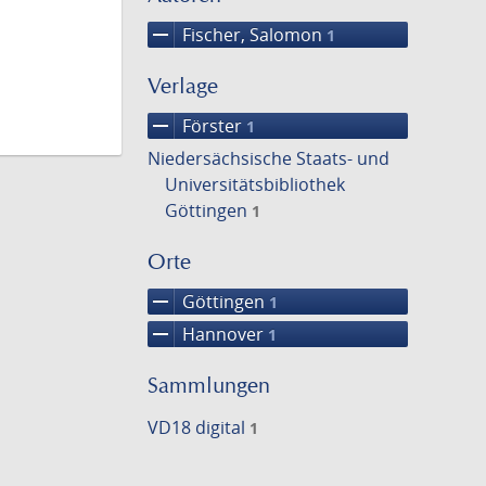
remove
Fischer, Salomon
1
Verlage
remove
Förster
1
Niedersächsische Staats- und
Universitätsbibliothek
Göttingen
1
Orte
remove
Göttingen
1
remove
Hannover
1
Sammlungen
VD18 digital
1