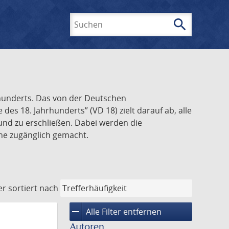
search
Suchen
rhunderts. Das von der Deutschen
s 18. Jahrhunderts” (VD 18) zielt darauf ab, alle
und zu erschließen. Dabei werden die
ine zugänglich gemacht.
er
sortiert nach
remove
Alle Filter entfernen
Autoren