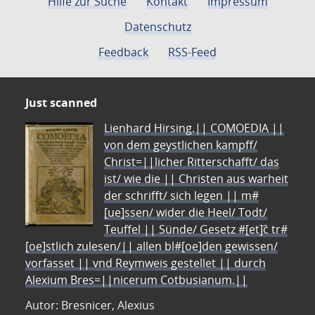
Hilfe zur Suche
Kontakt
Impressum
Datenschutz
Feedback
RSS-Feed
Just scanned
Lienhard Hirsing.|| COMOEDIA ||
von dem geystlichen kampff/
Christ=||licher Ritterschafft/ das
ist/ wie die || Christen aus warheit
der schrifft/ sich legen || m#
[ue]ssen/ wider die Heel/ Todt/
Teuffel || Sünde/ Gesetz #[et]c̃ tr#
[oe]stlich zulesen/|| allen bl#[oe]den gewissen/
vorfasset || vnd Reymweis gestellet || durch
Alexium Bres=||nicerum Cotbusianum.||
Autor: Bresnicer, Alexius