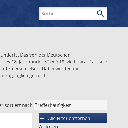
search
Suchen
rhunderts. Das von der Deutschen
s 18. Jahrhunderts” (VD 18) zielt darauf ab, alle
und zu erschließen. Dabei werden die
ine zugänglich gemacht.
er
sortiert nach
remove
Alle Filter entfernen
Autoren