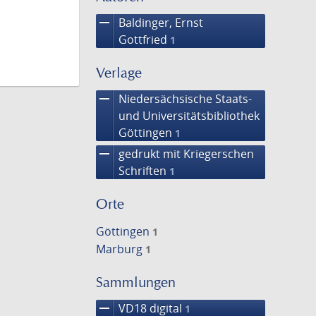
remove
Baldinger, Ernst
Gottfried
1
Verlage
remove
Niedersächsische Staats-
und Universitätsbibliothek
Göttingen
1
remove
gedrukt mit Kriegerschen
Schriften
1
Orte
Göttingen
1
Marburg
1
Sammlungen
remove
VD18 digital
1